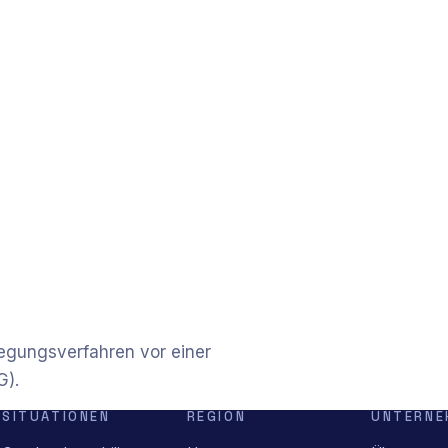
ilegungsverfahren vor einer
G).
SITUATIONEN
REGION
UNTERNE