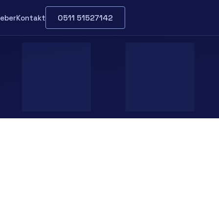
0511 51527142
eber
Kontakt